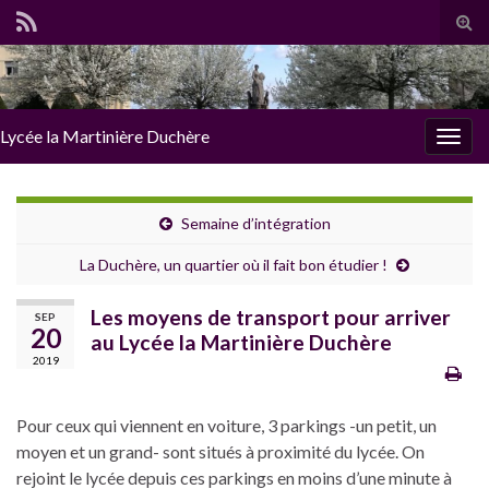
Tog
sear
for
Lycée la Martinière Duchère
Togg
navig
Semaine d’intégration
La Duchère, un quartier où il fait bon étudier !
Les moyens de transport pour arriver
SEP
20
au Lycée la Martinière Duchère
2019
Pour ceux qui viennent en voiture, 3 parkings -un petit, un
moyen et un grand- sont situés à proximité du lycée. On
rejoint le lycée depuis ces parkings en moins d’une minute à