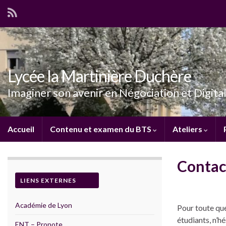
Lycée la Martinière Duchère
Imaginer son avenir en Négociation et Digital
Accueil
Contenu et examen du BTS
Ateliers
Contac
LIENS EXTERNES
Académie de Lyon
Pour toute que
étudiants, n’h
ENT – Pronote