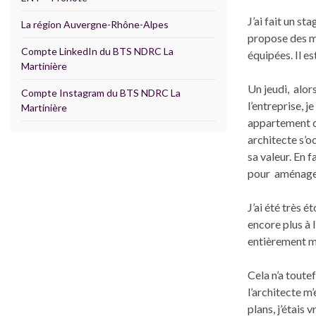
J’ai fait un st
La région Auvergne-Rhône-Alpes
propose des m
Compte LinkedIn du BTS NDRC La
équipées. Il e
Martinière
Un jeudi, alor
Compte Instagram du BTS NDRC La
l’entreprise, j
Martinière
appartement d’
architecte s’
sa valeur. En f
pour aménage
J’ai été très 
encore plus à
entièrement 
Cela n’a toutef
l’architecte m’
plans, j’étais 