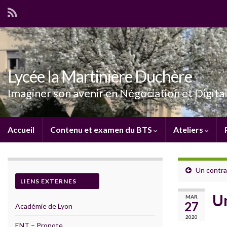
Lycée la Martinière Duchère
Imaginer son avenir en Négociation et Digital
Accueil
Contenu et examen du BTS
Ateliers
Un contra
LIENS EXTERNES
Un
MAR
27
Académie de Lyon
2020
ENT – Pronote