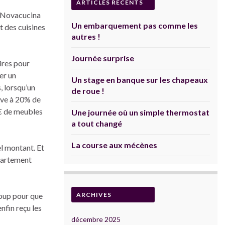
ARTICLES RÉCENTS
. Novacucina
Un embarquement pas comme les
 des cuisines
autres !
Journée surprise
ires pour
er un
Un stage en banque sur les chapeaux
, lorsqu’un
de roue !
ève à 20% de
00€ de meubles
Une journée où un simple thermostat
a tout changé
La course aux mécènes
el montant. Et
partement
ucoup pour que
ARCHIVES
enfin reçu les
décembre 2025