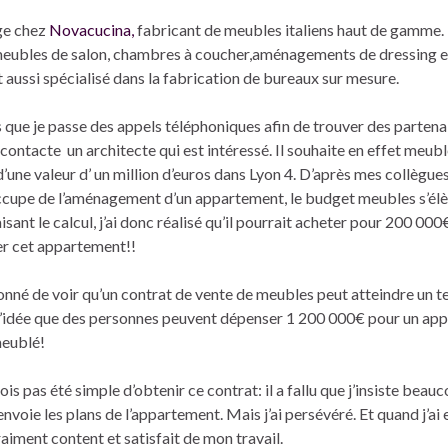
age chez
Novacucina,
fabricant de meubles italiens haut de gamme
eubles de salon, chambres à coucher,aménagements de dressing et
st aussi spécialisé dans la fabrication de bureaux sur mesure.
s que je passe des appels téléphoniques afin de trouver des partena
e contacte un architecte qui est intéressé. Il souhaite en effet meubl
une valeur d’ un million d’euros dans Lyon 4. D’après mes collègues
occupe de l’aménagement d’un appartement, le budget meubles s’él
aisant le calcul, j’ai donc réalisé qu’il pourrait acheter pour 200 0
r cet appartement!!
étonné de voir qu’un contrat de vente de meubles peut atteindre un t
 l’idée que des personnes peuvent dépenser 1 200 000€ pour un ap
meublé!
ois pas été simple d’obtenir ce contrat: il a fallu que j’insiste bea
envoie les plans de l’appartement. Mais j’ai persévéré. Et quand j’ai 
vraiment content et satisfait de mon travail.