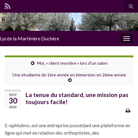
Tog
sear
for
Lycée la Martinière Duchère
Togg
navig
Moi, « client mystère » lors d’un salon
Une étudiante de 1ère année en immersion en 2ème année
La tenue du standard, une mission pas
NOV
30
toujours facile!
2020
E-ophtalmo, est une entreprise possédant une plateforme en
ligne qui met en relation des orthoptistes, des