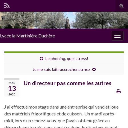
Tog
sear
for
Lycée la Martinière Duchère
Togg
navig
Le phoning, quel stress!
Je me suis fait raccrocher au nez
Un directeur pas comme les autres
MAR
13
2020
J’ai effectué mon stage dans une entreprise qui vend et loue
des matériels frigorifiques et de cuisson. Un mardi après-
midi, lors d’un rendez-vous que j’avais obtenu grâce au
démarchage terrain, nous nous rendons, le directeur et moi-