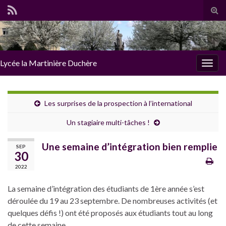
Tog
sear
for
Lycée la Martinière Duchère
Togg
navig
Les surprises de la prospection à l’international
Un stagiaire multi-tâches !
Une semaine d’intégration bien remplie
SEP
30
2022
La semaine d’intégration des étudiants de 1ère année s’est
déroulée du 19 au 23 septembre. De nombreuses activités (et
quelques défis !) ont été proposés aux étudiants tout au long
de cette semaine.