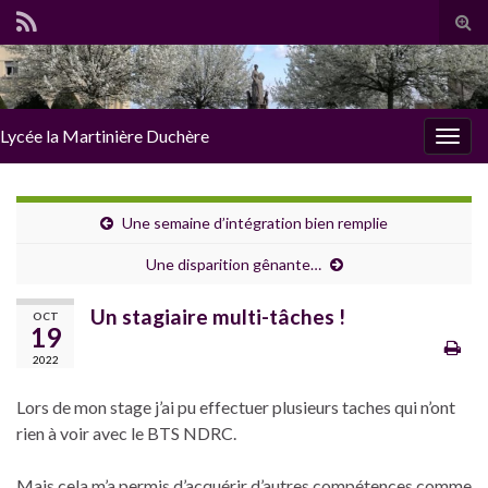
Tog
sear
for
Lycée la Martinière Duchère
Togg
navig
Une semaine d’intégration bien remplie
Une disparition gênante…
Un stagiaire multi-tâches !
OCT
19
2022
Lors de mon stage j’ai pu effectuer plusieurs taches qui n’ont
rien à voir avec le BTS NDRC.
Mais cela m’a permis d’acquérir d’autres compétences comme