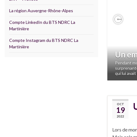
La région Auvergne-Rhône-Alpes
Compte LinkedIn du BTS NDRC La
Previo
Martinière
Compte Instagram du BTS NDRC La
Martinière
Un em
Pendant mon
surprenante
qui lui avai
OCT
19
2022
Lors de mon 
Mais cela m