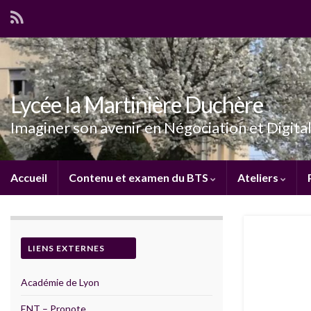
Lycée la Martinière Duchère
Imaginer son avenir en Négociation et Digital
Accueil
Contenu et examen du BTS
Ateliers
LIENS EXTERNES
Académie de Lyon
ENT – Pronote