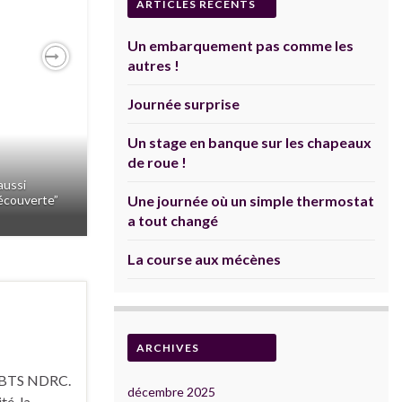
ARTICLES RÉCENTS
Un embarquement pas comme les
autres !
Next
Journée surprise
Un stage en banque sur les chapeaux
de roue !
aussi
écouverte”
Une journée où un simple thermostat
a tout changé
La course aux mécènes
ARCHIVES
le BTS NDRC.
décembre 2025
é, la