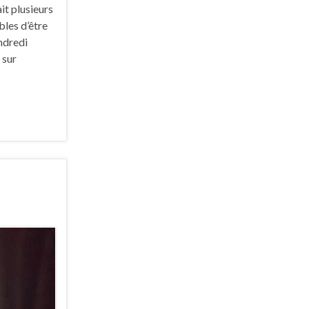
it plusieurs
bles d’être
ndredi
 sur