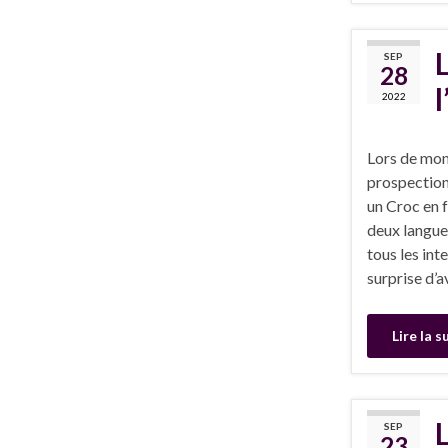
SEP
28
2022
Lors de mon
prospection 
un Croc en f
deux langue
tous les int
surprise d’a
Lire la s
SEP
23