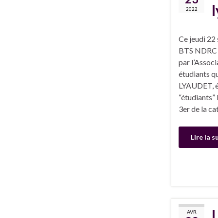
2022
Ce jeudi 22
BTS NDRC mo
par l’Associ
étudiants qu
LYAUDET, ét
“étudiants”
3er de la ca
Lire la s
AVR