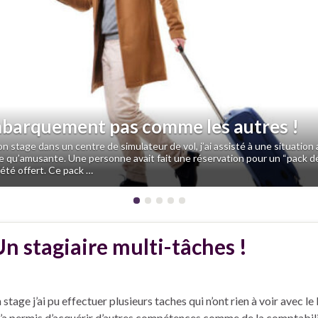
us
barquement pas comme les autres !
 stage dans un centre de simulateur de vol, j’ai assisté à une situation 
 qu’amusante. Une personne avait fait une réservation pour un “pack d
t été offert. Ce pack …
Un stagiaire multi-tâches !
stage j’ai pu effectuer plusieurs taches qui n’ont rien à voir avec 
’a permis d’acquérir d’autres compétences comme de la comptabilit