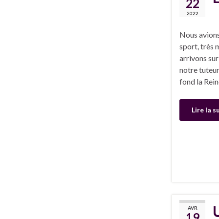
22
2022
Nous avions
sport, très 
arrivons sur
notre tuteu
fond la Rei
Lire la s
U
AVR
19