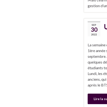
gestion d’un
SEP
30
2022
La semaine 
1ère année 
septembre. 
quelques déf
étudiants to
Lundi, les é
anciens, qui
après le BT
Lire la s