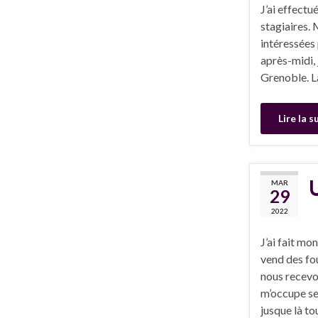
J’ai effectu
stagiaires. 
intéressées 
après-midi,
Grenoble. L
Lire la s
MAR
29
2022
J’ai fait mo
vend des fou
nous recev
m’occupe seu
jusque là to