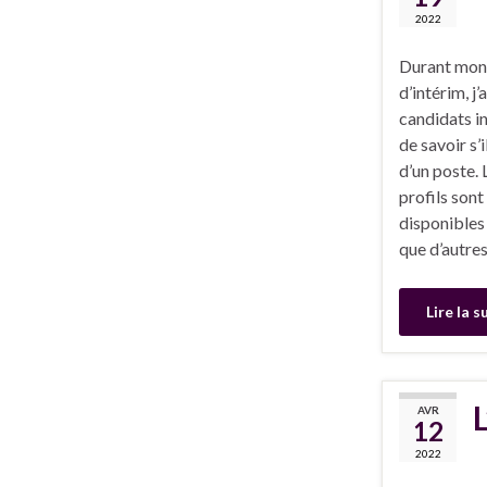
2022
Durant mon 
d’intérim, j
candidats in
de savoir s’
d’un poste. 
profils sont
disponibles 
que d’autre
Lire la s
AVR
12
2022